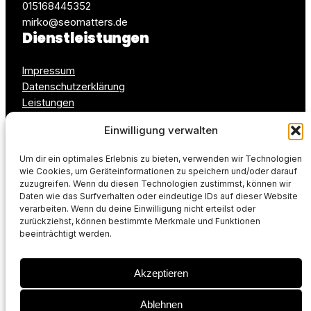
015168445352
mirko@seomatters.de
Dienstleistungen
Impressum
Datenschutzerklärung
Leistungen
Cookie-Richtlinie (EU)
Einwilligung verwalten
Kontakt
Ruf uns an
Um dir ein optimales Erlebnis zu bieten, verwenden wir Technologien
wie Cookies, um Geräteinformationen zu speichern und/oder darauf
LinkedIn
zuzugreifen. Wenn du diesen Technologien zustimmst, können wir
Daten wie das Surfverhalten oder eindeutige IDs auf dieser Website
verarbeiten. Wenn du deine Einwilligung nicht erteilst oder
zurückziehst, können bestimmte Merkmale und Funktionen
beeinträchtigt werden.
Akzeptieren
Ablehnen